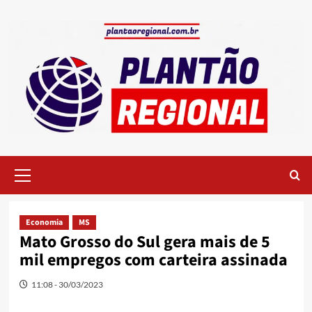
Skip
to
content
Primary
Menu
Economia
MS
Mato Grosso do Sul gera mais de 5
mil empregos com carteira assinada
11:08 - 30/03/2023