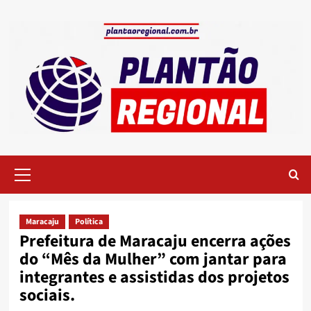
Skip
to
content
Primary
Menu
Maracaju
Política
Prefeitura de Maracaju encerra ações
do “Mês da Mulher” com jantar para
integrantes e assistidas dos projetos
sociais.