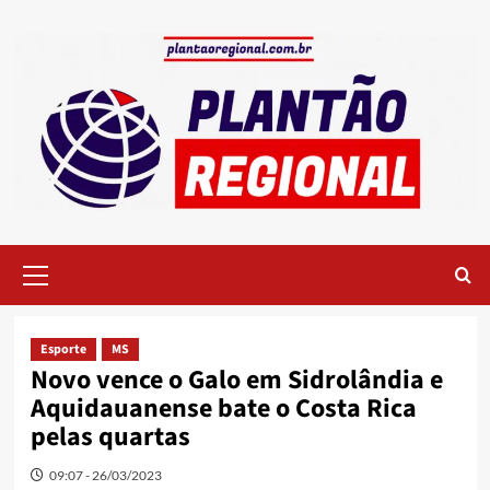
Skip
to
content
Primary
Menu
Esporte
MS
Novo vence o Galo em Sidrolândia e
Aquidauanense bate o Costa Rica
pelas quartas
09:07 - 26/03/2023