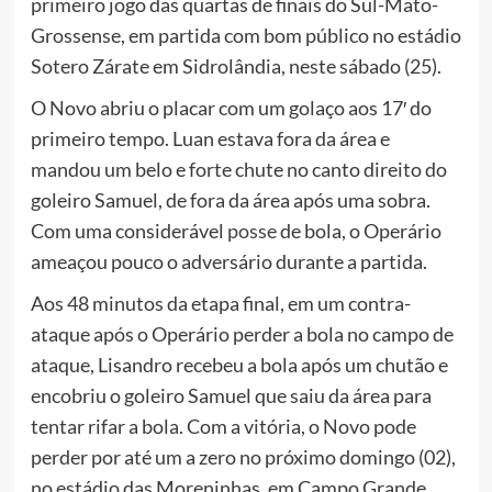
primeiro jogo das quartas de finais do Sul-Mato-
Grossense, em partida com bom público no estádio
Sotero Zárate em Sidrolândia, neste sábado (25).
O Novo abriu o placar com um golaço aos 17′ do
primeiro tempo. Luan estava fora da área e
mandou um belo e forte chute no canto direito do
goleiro Samuel, de fora da área após uma sobra.
Com uma considerável
posse
de bola, o Operário
ameaçou pouco o adversário durante a partida.
Aos 48 minutos da etapa final, em um contra-
ataque após o Operário perder a bola no campo de
ataque, Lisandro recebeu a bola após um chutão e
encobriu o goleiro Samuel que saiu da área para
tentar rifar a bola. Com a vitória, o Novo pode
perder por até um a zero no próximo domingo (02),
no estádio das Moreninhas, em Campo Grande.