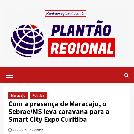
Skip
to
content
Primary
Menu
Maracaju
Política
Com a presença de Maracaju, o
Sebrae/MS leva caravana para a
Smart City Expo Curitiba
08:00 - 25/03/2023