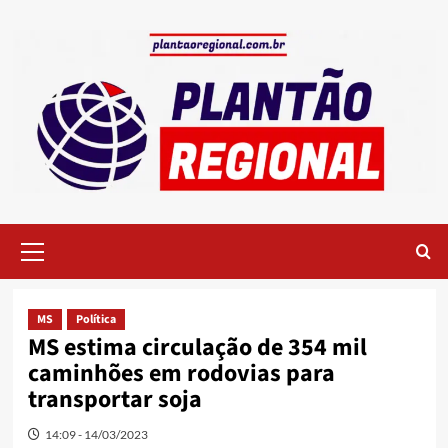
Skip
to
content
Primary
Menu
MS
Política
MS estima circulação de 354 mil
caminhões em rodovias para
transportar soja
14:09 - 14/03/2023