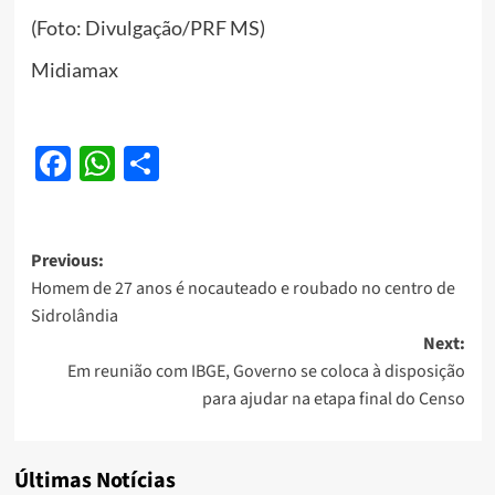
(Foto: Divulgação/PRF MS)
Midiamax
Facebook
WhatsApp
Share
Post
Previous:
Homem de 27 anos é nocauteado e roubado no centro de
navigation
Sidrolândia
Next:
Em reunião com IBGE, Governo se coloca à disposição
para ajudar na etapa final do Censo
Últimas Notícias