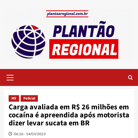
Skip
to
content
Primary
Menu
MS
Policial
Carga avaliada em R$ 26 milhões em
cocaína é apreendida após motorista
dizer levar sucata em BR
06:26 - 14/03/2023