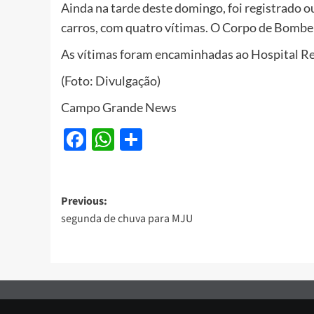
Ainda na tarde deste domingo, foi registrado o
carros, com quatro vítimas. O Corpo de Bombeir
As vítimas foram encaminhadas ao Hospital Re
(Foto: Divulgação)
Campo Grande News
Facebook
WhatsApp
Share
Post
Previous:
segunda de chuva para MJU
navigation