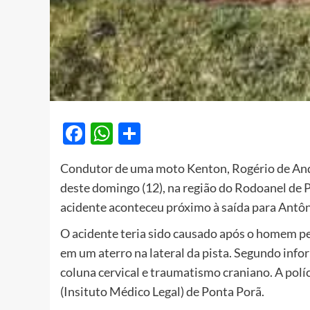
Facebook
WhatsApp
Share
Condutor de uma moto Kenton, Rogério de And
deste domingo (12), na região do Rodoanel de 
acidente aconteceu próximo à saída para Antôn
O acidente teria sido causado após o homem per
em um aterro na lateral da pista. Segundo info
coluna cervical e traumatismo craniano. A polí
(Insituto Médico Legal) de Ponta Porã.