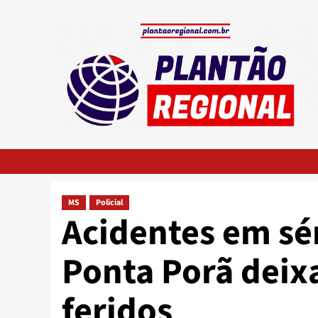
Skip
to
content
MS
Policial
Acidentes em sé
Ponta Porã deix
feridos