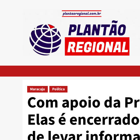
Skip
to
content
Maracaju
Política
Com apoio da Pr
Elas é encerrad
de levar informa