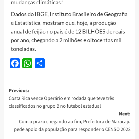
mudanças climáticas.”
Dados do IBGE, Instituto Brasileiro de Geografia
e Estatística, mostram que, hoje, a produção
anual de feijão no país é de 12 BILHÕES de reais
por ano, chegando a 2 milhões e oitocentas mil
toneladas.
Facebook
WhatsApp
Share
Post
Previous:
Costa Rica vence Operário em rodada que teve três
navigation
classificados no grupo B no futebol estadual
Next:
Com o prazo chegando ao fim, Prefeitura de Maracaju
pede apoio da população para responder o CENSO 2022