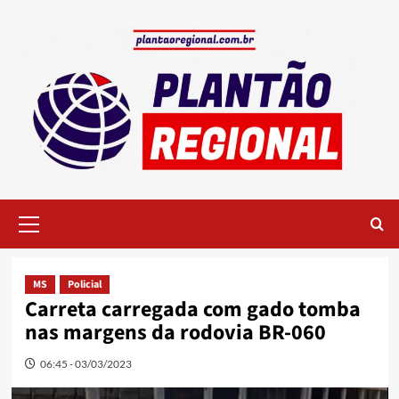
Skip
to
content
Primary
Menu
MS
Policial
Carreta carregada com gado tomba
nas margens da rodovia BR-060
06:45 - 03/03/2023