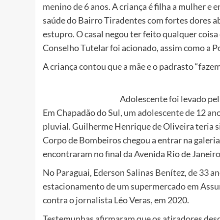
menino de 6 anos.
A criança é filha a mulher e 
saúde do Bairro Tiradentes com fortes dores ab
estupro. O casal negou ter feito qualquer coi
Conselho Tutelar foi acionado, assim como a Pol
A criança contou que a mãe e o padrasto “fazem
Adolescente foi levado pe
Em Chapadão do Sul,
um adolescente de 12 ano
pluvial.
Guilherme Henrique de Oliveira teria si
Corpo de Bombeiros chegou a entrar na galeria
encontraram no final da Avenida Rio de Janeiro
No Paraguai
, Ederson Salinas Benítez, de 33 a
estacionamento de um supermercado em Assu
contra o
jornalista
Léo Veras, em 2020.
Testemunhas afirmaram que os atiradores des