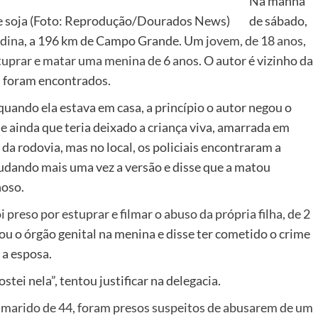
Na manhã
de soja (Foto: Reprodução/Dourados News)
de sábado,
dina
, a 196 km de Campo Grande. Um
jovem, de 18 anos,
stuprar e matar uma menina de 6 ano
s. O autor é vizinho da
s foram encontrados.
uando ela estava em casa, a princípio o autor negou o
se ainda que teria deixado a criança viva, amarrada em
a rodovia, mas no local, os policiais encontraram a
udando mais uma vez a versão e disse que a matou
noso.
i preso por estuprar e filmar o abuso da própria filha, de 2
u o órgão genital na menina e disse ter cometido o crime
 a esposa.
stei nela”, tentou justificar na delegacia.
 marido de 44, foram presos suspeitos de abusarem de um