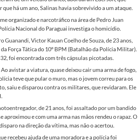
ar que há um ano, Salinas havia sobrevivido a um ataque.
me organizado e narcotráfico na área de
Pedro Juan
Polícia Nacional do Paraguai investiga o homicídio.
o Guanandi, Victor Kauan Coelho de Souza, de 23 anos,
s
da Força Tática do 10º BPM (Batalhão da Polícia Militar).
 32, foi encontrada com três
cápsulas picotadas
.
Ao avistar a viatura, quase deixou cair uma arma de fogo,
ícia teve que pular o muro, mas o jovem correu para os
, saiu e disparou contra os militares, que revidaram. Ele
l.
toentregador, de 21 anos, foi assaltado por um bandido
 se aproximou e com uma arma nas mãos rendeu o rapaz. O
sparo na direção da vítima, mas não o acertou.
que recebeu ajuda de uma moradora e a polícia foi