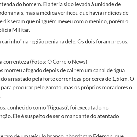
enteada do homem. Ela teria sido levada à unidade de
dominais, mas a médica verificou que havia indícios de
sa e disseram que ninguém mexeu com o menino, porém o
ícia Militar.
 carinho” na região peniana dele. Os dois foram presos.
la correnteza (Fotos: O Correio News)
s morreu afogado depois de cair em um canal de água
do arrastado pela forte correnteza por cerca de 1,5 km. O
 para procurar pelo garoto, mas os próprios moradores o
.
nos, conhecido como ‘Riguasú’, foi executado no
nção
. Ele é suspeito de ser o mandante do atentado
ceram de um veículo branco, abordaram Ederson, que