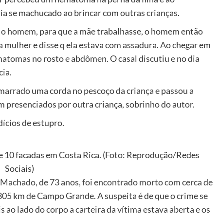
ria se machucado ao brincar com outras crianças.
m o homem, para que a mãe trabalhasse, o homem então
a mulher e disse q ela estava com assadura. Ao chegar em
atomas no rosto e abdômen. O casal discutiu e no dia
ia.
marrado uma corda no pescoço da criança e passou a
am presenciados por outra criança, sobrinho do autor.
dícios de estupro.
de 10 facadas em Costa Rica. (Foto: Reprodução/Redes
Sociais)
Machado, de 73 anos, foi encontrado morto com cerca de
305 km de Campo Grande. A suspeita é de que o crime se
s ao lado do corpo a carteira da vítima estava aberta e os