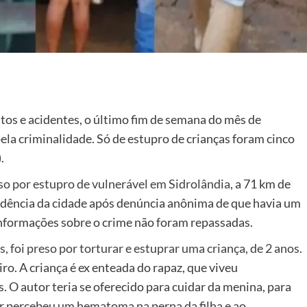
tos e acidentes, o último fim de semana do mês de
la criminalidade. Só de estupro de crianças foram cinco
.
o por estupro de vulnerável em Sidrolândia
, a 71 km de
dência da cidade após denúncia anônima de que havia um
nformações sobre o crime não foram repassadas.
, foi preso por torturar e estuprar uma criança, de 2 anos
.
ro. A criança é ex enteada do rapaz, que viveu
O autor teria se oferecido para cuidar da menina, para
ar percebeu um hematoma na perna da filha e ao