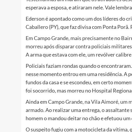
esperava a esposa, e atiraram nele. Vale lembr
Ederson é apontado como um dos líderes do cri
Caballero
(PY), que faz divisa com Ponta Porã. 
Em
Campo Grande, mais precisamente no Bairr
morreu após disparar contra policiais militare
A arma que estava com ele, um revólver calibre
Policiais faziam rondas quando o encontraram. 
nesse momento entrou em uma residência. A pol
fundos da casa e se escondeu, em certo momento
foi socorrido, mas morreu no Hospital Regiona
Ainda em
Campo Grande, na Vila Aimoré, um mo
armado.
Ao realizar uma entrega, o assaltante
homem o mandou deitar no chão e efetuou um di
O suspeito fugiu com a motocicleta da vítima, 