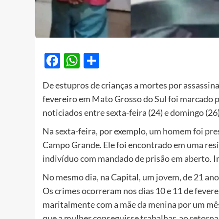
Facebook
WhatsApp
Share
De estupros de crianças a mortes por assassina
fevereiro em Mato Grosso do Sul foi marcado pe
noticiados entre sexta-feira (24) e domingo (26)
Na sexta-feira, por exemplo,
um homem foi pres
Campo Grande. Ele foi encontrado em uma resi
indivíduo com mandado de prisão em aberto. I
No mesmo dia, na Capital,
um jovem, de 21 anos
Os crimes ocorreram nos dias 10 e 11 de feverei
maritalmente com a mãe da menina por um mês. 
que a mulher conseguisse trabalhar, ao retorn