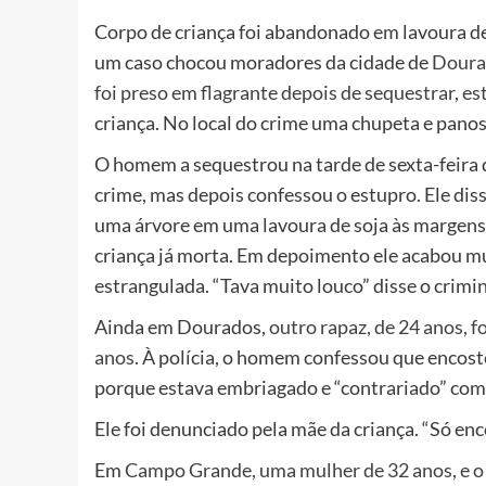
Corpo de criança foi abandonado em lavoura 
um caso chocou moradores da cidade de
Doura
foi preso em flagrante depois de sequestrar, e
criança. No local do crime uma chupeta e pano
O homem a sequestrou na tarde de sexta-feira q
crime, mas depois confessou o estupro. Ele dis
uma árvore em uma lavoura de soja às margens d
criança já morta. Em depoimento ele acabou m
estrangulada. “Tava muito louco” disse o crimi
Ainda em Dourados,
outro rapaz, de 24 anos, fo
anos.
À polícia, o homem confessou que encosto
porque estava embriagado e “contrariado” com
Ele foi denunciado pela mãe da criança. “Só enco
Em
Campo Grande, uma mulher de 32 anos, e o