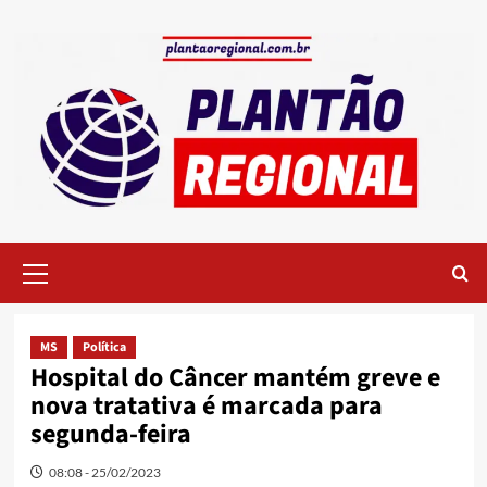
Skip
to
content
Primary
Menu
MS
Política
Hospital do Câncer mantém greve e
nova tratativa é marcada para
segunda-feira
08:08 - 25/02/2023