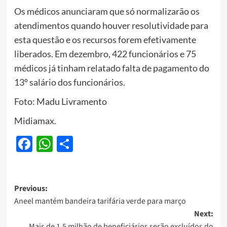
Os médicos anunciaram que só normalizarão os
atendimentos quando houver resolutividade para
esta questão e os recursos forem efetivamente
liberados. Em dezembro, 422 funcionários e 75
médicos já tinham relatado falta de pagamento do
13º salário dos funcionários.
Foto: Madu Livramento
Midiamax.
Facebook
WhatsApp
Share
Post
Previous:
Aneel mantém bandeira tarifária verde para março
navigation
Next:
Mais de 1,5 milhão de beneficiários serão excluídos do