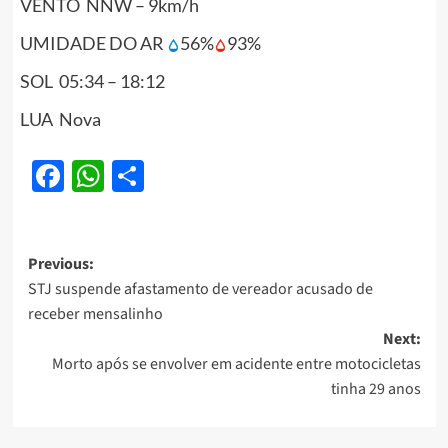
VENTO NNW – 9km/h
UMIDADE DO AR
56%
93%
SOL 05:34 – 18:12
LUA Nova
Facebook
WhatsApp
Share
Post
Previous:
STJ suspende afastamento de vereador acusado de
navigation
receber mensalinho
Next:
Morto após se envolver em acidente entre motocicletas
tinha 29 anos