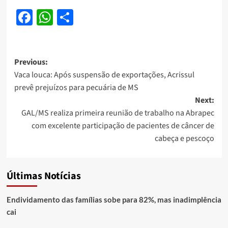
Facebook
WhatsApp
Share
Post
Previous:
Vaca louca: Após suspensão de exportações, Acrissul
navigation
prevê prejuízos para pecuária de MS
Next:
GAL/MS realiza primeira reunião de trabalho na Abrapec
com excelente participação de pacientes de câncer de
cabeça e pescoço
Últimas Notícias
Endividamento das famílias sobe para 82%, mas inadimplência
cai