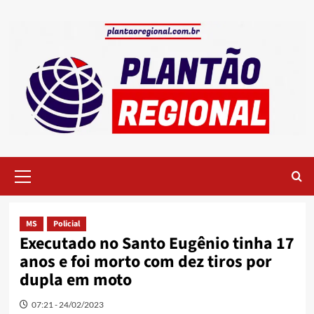
Skip
to
content
Primary
Menu
MS
Policial
Executado no Santo Eugênio tinha 17
anos e foi morto com dez tiros por
dupla em moto
07:21 - 24/02/2023