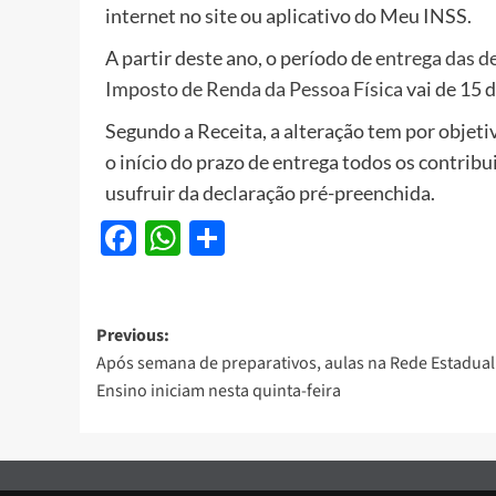
internet no site ou aplicativo do Meu INSS.
A partir deste ano, o período de
entrega das d
Imposto de Renda da Pessoa Física
vai de 15 
Segundo a Receita, a alteração tem por objeti
o início do prazo de entrega todos os contrib
usufruir da declaração pré-preenchida.
Facebook
WhatsApp
Share
Post
Previous:
Após semana de preparativos, aulas na Rede Estadual
navigation
Ensino iniciam nesta quinta-feira