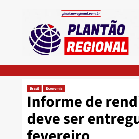
Skip
to
content
Brasil
Economia
Informe de rend
deve ser entregu
fevereiro