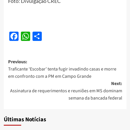
Foto: Divulgação CREC
Facebook
WhatsApp
Share
Post
Previous:
Traficante ‘Escobar’ tenta fugir invadindo casas e morre
navigation
em confronto com a PM em Campo Grande
Next:
Assinatura de requerimentos e reuniões em MS dominam
semana da bancada federal
Últimas Notícias