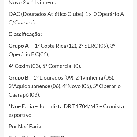
Novo 2 x 1 Ivinhema.
DAC (Dourados Atlético Clube) 1 x 0 Operário A
C/Caarapó.
Classificação:
Grupo A –
1º Costa Rica (12), 2º SERC (09), 3º
Operário F C(06),
4º Coxim (03), 5º Comercial (0).
Grupo B –
1º Dourados (09), 2ºIvinhema (06),
3ºAquidauanense (06), 4ºNovo (06), 5º Operário
Caarapó (03).
*Noé Faria – Jornalista DRT 1704/MS e Cronista
esportivo
Por Noé Faria