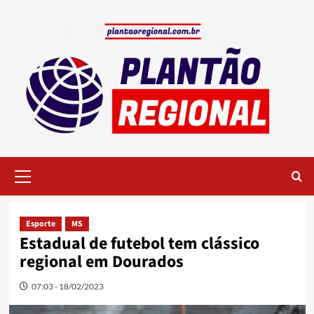
Skip
to
content
Primary
Menu
Esporte
MS
Estadual de futebol tem clássico
regional em Dourados
07:03 - 18/02/2023