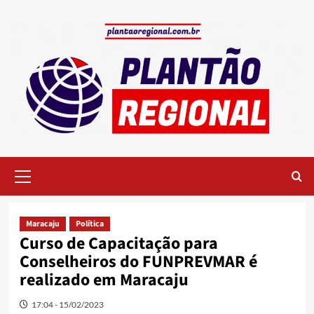
Skip
to
content
Primary
Menu
Maracaju
Política
Curso de Capacitação para
Conselheiros do FUNPREVMAR é
realizado em Maracaju
17:04 - 15/02/2023