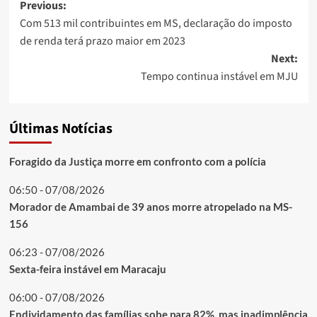
Post
Previous:
Com 513 mil contribuintes em MS, declaração do imposto
navigation
de renda terá prazo maior em 2023
Next:
Tempo continua instável em MJU
Últimas Notícias
Foragido da Justiça morre em confronto com a polícia
06:50 - 07/08/2026
Morador de Amambai de 39 anos morre atropelado na MS-
156
06:23 - 07/08/2026
Sexta-feira instável em Maracaju
06:00 - 07/08/2026
Endividamento das famílias sobe para 82%, mas inadimplência