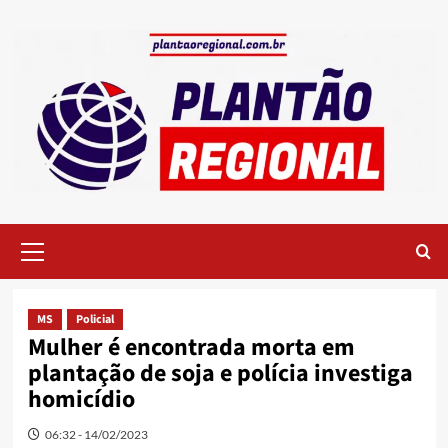
Skip
to
content
Primary
Menu
MS
Policial
Mulher é encontrada morta em
plantação de soja e polícia investiga
homicídio
06:32 - 14/02/2023