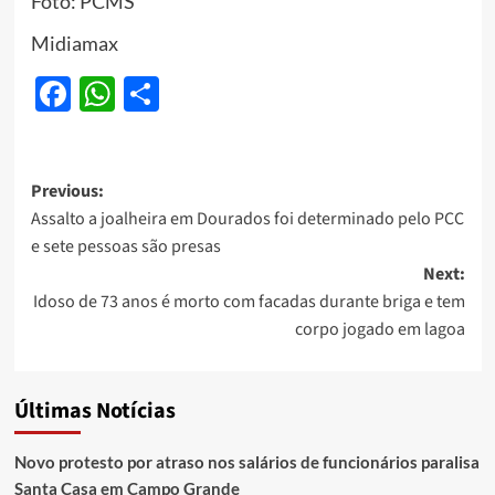
Foto: PCMS
Midiamax
Facebook
WhatsApp
Share
Post
Previous:
Assalto a joalheira em Dourados foi determinado pelo PCC
navigation
e sete pessoas são presas
Next:
Idoso de 73 anos é morto com facadas durante briga e tem
corpo jogado em lagoa
Últimas Notícias
Novo protesto por atraso nos salários de funcionários paralisa
Santa Casa em Campo Grande