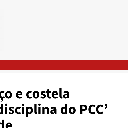
o e costela
isciplina do PCC’
de