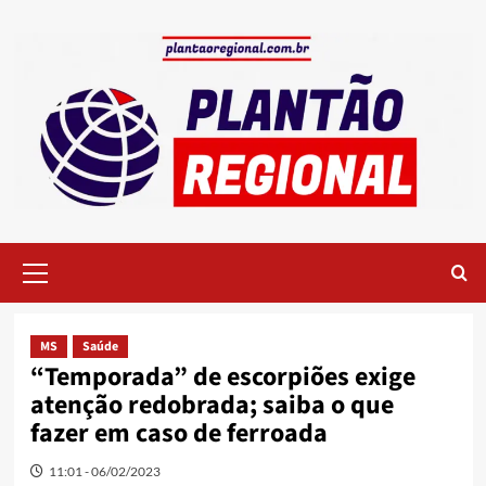
Skip
to
content
Primary
Menu
MS
Saúde
“Temporada” de escorpiões exige
atenção redobrada; saiba o que
fazer em caso de ferroada
11:01 - 06/02/2023