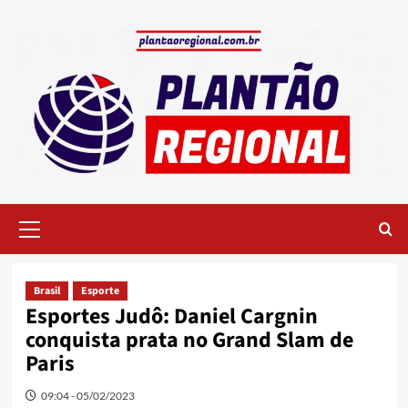
Skip
to
content
Primary
Menu
Brasil
Esporte
Esportes Judô: Daniel Cargnin
conquista prata no Grand Slam de
Paris
09:04 - 05/02/2023