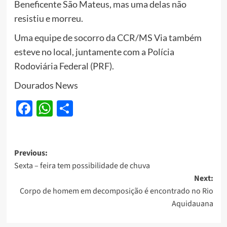
Beneficente São Mateus, mas uma delas não
resistiu e morreu.
Uma equipe de socorro da CCR/MS Via também
esteve no local, juntamente com a Polícia
Rodoviária Federal (PRF).
Dourados News
Facebook
WhatsApp
Share
Post
Previous:
Sexta – feira tem possibilidade de chuva
navigation
Next:
Corpo de homem em decomposição é encontrado no Rio
Aquidauana