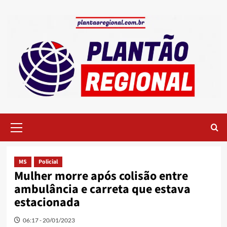
Skip
to
content
Primary
Menu
MS
Policial
Mulher morre após colisão entre
ambulância e carreta que estava
estacionada
06:17 - 20/01/2023