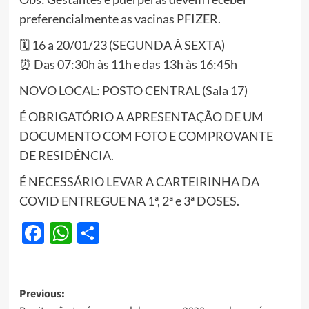
preferencialmente as vacinas PFIZER.
🗓️ 16 a 20/01/23 (SEGUNDA À SEXTA)
⏰ Das 07:30h às 11h e das 13h às 16:45h
NOVO LOCAL: POSTO CENTRAL (Sala 17)
É OBRIGATÓRIO A APRESENTAÇÃO DE UM
DOCUMENTO COM FOTO E COMPROVANTE
DE RESIDÊNCIA.
É NECESSÁRIO LEVAR A CARTEIRINHA DA
COVID ENTREGUE NA 1ª, 2ª e 3ª DOSES.
Facebook
WhatsApp
Share
Post
Previous: