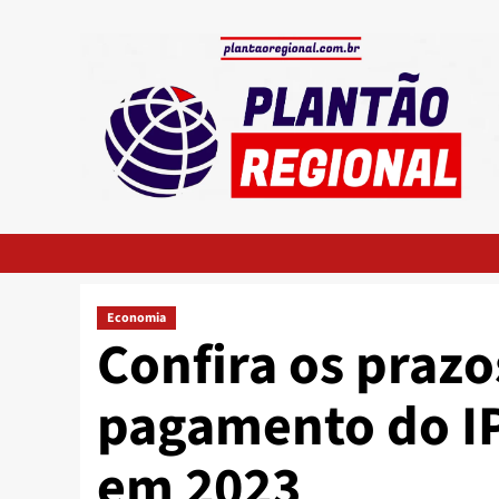
Skip
to
content
Economia
Confira os prazo
pagamento do IP
em 2023