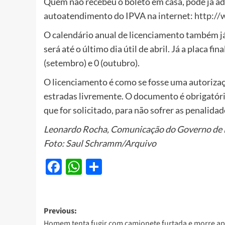
Quem não recebeu o boleto em casa, pode já adi
autoatendimento do IPVA na internet:
http://
O calendário anual de licenciamento também já f
será até o último dia útil de abril. Já a placa final
(setembro) e 0 (outubro).
O licenciamento é como se fosse uma autorizaçã
estradas livremente. O documento é obrigatóri
que for solicitado, para não sofrer as penalidad
Leonardo Rocha, Comunicação do Governo de 
Foto: Saul Schramm/Arquivo
Facebook
WhatsApp
Share
Post
Previous:
Homem tenta fugir com camionete furtada e morre a