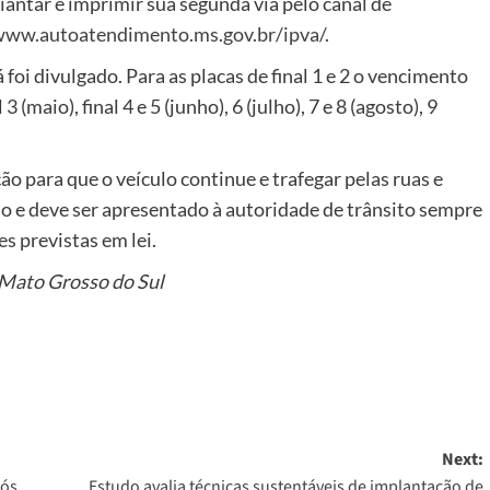
antar e imprimir sua segunda via pelo canal de
www.autoatendimento.ms.gov.br/ipva/
.
oi divulgado. Para as placas de final 1 e 2 o vencimento
 3 (maio), final 4 e 5 (junho), 6 (julho), 7 e 8 (agosto), 9
o para que o veículo continue e trafegar pelas ruas e
o e deve ser apresentado à autoridade de trânsito sempre
es previstas em lei.
Mato Grosso do Sul
Next:
pós
Estudo avalia técnicas sustentáveis de implantação de