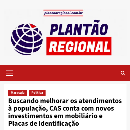
Skip
to
content
Primary
Menu
Maracaju
Política
Buscando melhorar os atendimentos
à população, CAS conta com novos
investimentos em mobiliário e
Placas de Identificação