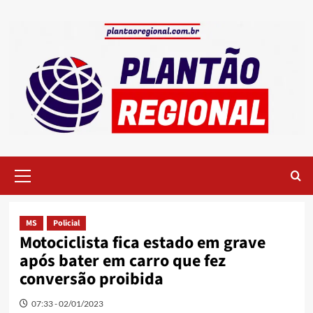
Skip
to
content
Primary
Menu
MS
Policial
Motociclista fica estado em grave
após bater em carro que fez
conversão proibida
07:33 - 02/01/2023