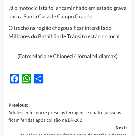
Já o motociclista foi encaminhado em estado grave
para a Santa Casa de Campo Grande.
O trecho na região chegou a ficar interditado.
Militares do Batalhão de Trãnsito estão no local.
(Foto: Mariane Chianezi/ Jornal Midiamax)
Facebook
WhatsApp
Share
Post
Previous:
Adolescente morre preso às ferragens e quatro pessoas
navigation
ficam feridas após colisão na BR-262
Next: