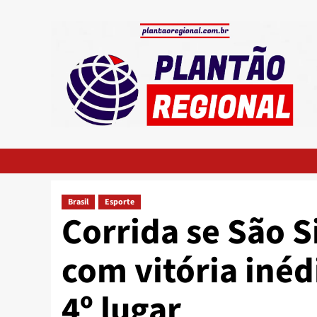
Skip
to
content
Brasil
Esporte
Corrida se São S
com vitória inéd
4º lugar