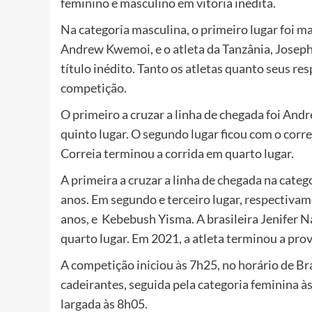
feminino e masculino em vitória inédita.
Na categoria masculina, o primeiro lugar foi m
Andrew Kwemoi, e o atleta da Tanzânia, Josep
título inédito. Tanto os atletas quanto seus r
competição.
O primeiro a cruzar a linha de chegada foi An
quinto lugar. O segundo lugar ficou com o corr
Correia terminou a corrida em quarto lugar.
A primeira a cruzar a linha de chegada na categ
anos. Em segundo e terceiro lugar, respectivam
anos, e Kebebush Yisma. A brasileira Jenifer N
quarto lugar. Em 2021, a atleta terminou a prov
A competição iniciou às 7h25, no horário de Bra
cadeirantes, seguida pela categoria feminina às
largada às 8h05.