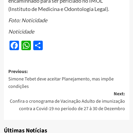
encaminhado para ser periciado no IMOL
(Instituto de Medicina e Odontologia Legal).
Foto: Noticidade
Noticidade
Facebook
WhatsApp
Share
Post
Previous:
Simone Tebet deve aceitar Planejamento, mas impõe
navigation
condições
Next:
Confira o cronograma de Vacinação Adulto de imunização
contra a Covid-19 no período de 27 à 30 de Dezembro
Últimas Notícias