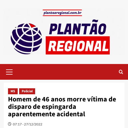
Skip
to
content
Primary
Menu
MS
Policial
Homem de 46 anos morre vítima de
disparo de espingarda
aparentemente acidental
07:17 - 27/12/2022