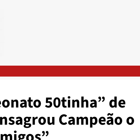
onato 50tinha” de
onsagrou Campeão o
Amigos”