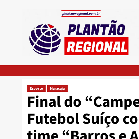
Skip
to
content
Esporte
Maracaju
Final do “Campe
Futebol Suíço c
time “Barros e 