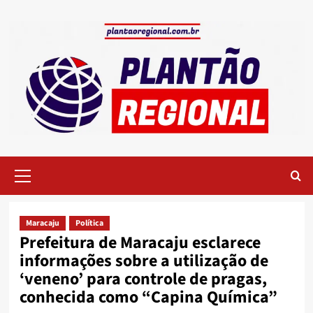
Skip
to
content
Primary
Menu
Maracaju
Política
Prefeitura de Maracaju esclarece
informações sobre a utilização de
‘veneno’ para controle de pragas,
conhecida como “Capina Química”