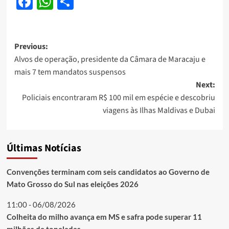
Facebook
WhatsApp
Share
Post
Previous:
Alvos de operação, presidente da Câmara de Maracaju e
navigation
mais 7 tem mandatos suspensos
Next:
Policiais encontraram R$ 100 mil em espécie e descobriu
viagens às Ilhas Maldivas e Dubai
Últimas Notícias
Convenções terminam com seis candidatos ao Governo de
Mato Grosso do Sul nas eleições 2026
11:00 - 06/08/2026
Colheita do milho avança em MS e safra pode superar 11
milhões de toneladas