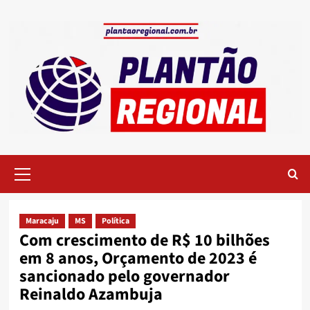
Skip
to
content
Primary
Menu
Maracaju
MS
Política
Com crescimento de R$ 10 bilhões
em 8 anos, Orçamento de 2023 é
sancionado pelo governador
Reinaldo Azambuja