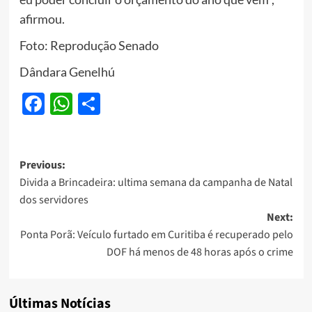
afirmou.
Foto: Reprodução Senado
Dândara Genelhú
Facebook
WhatsApp
Share
Post
Previous:
Divida a Brincadeira: ultima semana da campanha de Natal
navigation
dos servidores
Next:
Ponta Porã: Veículo furtado em Curitiba é recuperado pelo
DOF há menos de 48 horas após o crime
Últimas Notícias