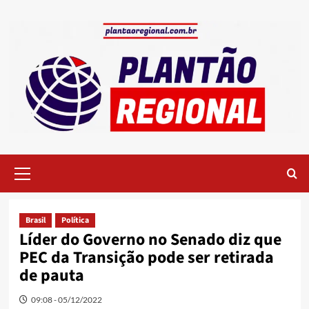
Skip
to
content
Primary
Menu
Brasil
Política
Líder do Governo no Senado diz que
PEC da Transição pode ser retirada
de pauta
09:08 - 05/12/2022