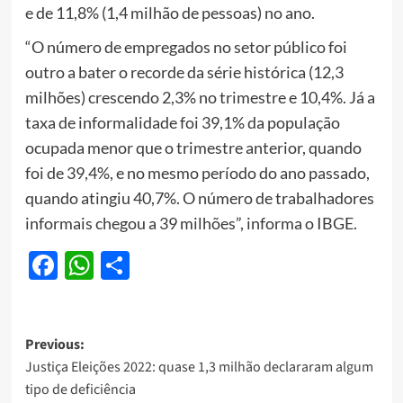
e de 11,8% (1,4 milhão de pessoas) no ano.
“O número de empregados no setor público foi
outro a bater o recorde da série histórica (12,3
milhões) crescendo 2,3% no trimestre e 10,4%. Já a
taxa de informalidade foi 39,1% da população
ocupada menor que o trimestre anterior, quando
foi de 39,4%, e no mesmo período do ano passado,
quando atingiu 40,7%. O número de trabalhadores
informais chegou a 39 milhões”, informa o IBGE.
Facebook
WhatsApp
Share
Post
Previous:
Justiça Eleições 2022: quase 1,3 milhão declararam algum
navigation
tipo de deficiência